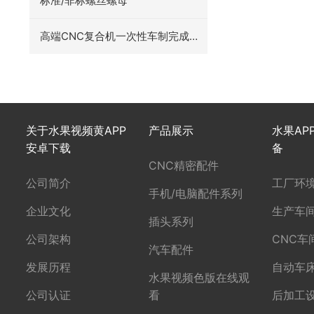
标准/非标螺丝螺母
高端CNC复合机一次性车制完成经
典案例产品
关于水果视频黄APP
产品展示
水果AP
安卓下载
备
CNC精密配件
公司简介
工厂环
手机/电脑配件系列
企业文化
生产车
插头系列
公司架构
CNC车
汽车配件
发展历程
自动车
水果视频色版在线观
公司认证
看
后加工